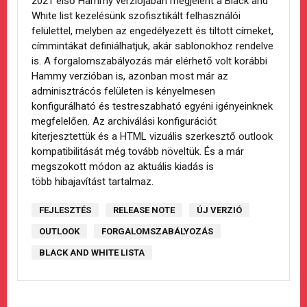
2021 első Hammy verziójában megjelent a Black and
White list kezelésünk szofisztikált felhasználói
felülettel, melyben az engedélyezett és tiltott címeket,
címmintákat definiálhatjuk, akár sablonokhoz rendelve
is. A forgalomszabályozás már elérhető volt korábbi
Hammy verzióban is, azonban most már az
adminisztrácós felületen is kényelmesen
konfigurálható és testreszabható egyéni igényeinknek
megfelelően. Az archiválási konfigurációt
kiterjesztettük és a HTML vizuális szerkesztő outlook
kompatibilitását még tovább növeltük. És a már
megszokott módon az aktuális kiadás is
több hibajavítást tartalmaz.
FEJLESZTÉS
RELEASE NOTE
ÚJ VERZIÓ
OUTLOOK
FORGALOMSZABÁLYOZÁS
BLACK AND WHITE LISTA