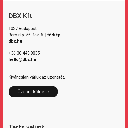
DBX Kft
1027 Budapest
Bem rkp. 56. fsz. 6. |
térkép
dbx.hu
+36 30 445 9835
hello@dbx.hu
Kíváncsian várjuk az üzenetét.
Üzenet küldése
Tarts velünk