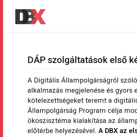
DÁP szolgáltatások első k
A Digitális Állampolgárságról szól
alkalmazás megjelenése és gyors e
kötelezettségeket teremt a digitáli
Állampolgárság Program célja mode
ökoszisztéma kialakítása az állam
előtérbe helyezésével.
A DBX az el