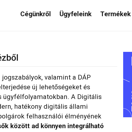
Cégünkről
Ügyfeleink
Terméke
ézből
ó jogszabályok, valamint a DÁP
lterjedése új lehetőségeket és
s ügyfélfolyamatokban. A Digitális
rn, hatékony digitális állami
polgárok felhasználói élményének
sők között ad könnyen integrálható