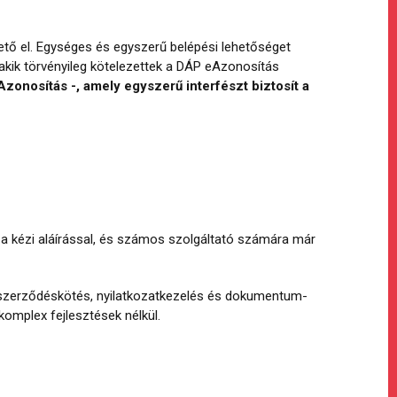
ető el. Egységes és egyszerű belépési lehetőséget
akik törvényileg kötelezettek a DÁP eAzonosítás
onosítás -, amely egyszerű interfészt biztosít a
ű a kézi aláírással, és számos szolgáltató számára már
y a szerződéskötés, nyilatkozatkezelés és dokumentum-
omplex fejlesztések nélkül.