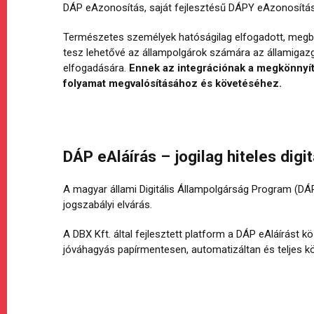
DÁP eAzonosítás, saját fejlesztésű DÁPY eAzonosítás
Természetes személyek hatóságilag elfogadott, megbíz
tesz lehetővé az állampolgárok számára az államigazga
elfogadására.
Ennek az integrációnak a megkönnyíté
folyamat megvalósításához és követéséhez.
DÁP eAláírás – jogilag hiteles digit
A magyar állami Digitális Állampolgárság Program (DÁP)
jogszabályi elvárás.
A DBX Kft. által fejlesztett platform a DÁP eAláírást 
jóváhagyás papírmentesen, automatizáltan és teljes k