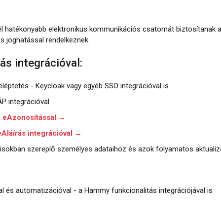
l hatékonyabb elektronikus kommunikációs csatornát biztosítanak a
rős joghatással rendelkeznek.
s integrációval:
léptetés - Keycloak vagy egyéb SSO integrációval is
P integrációval
P eAzonosítással →
eAláírás integrációval →
okban szereplő személyes adataihoz és azok folyamatos aktualizál
l és automatizációval - a Hammy funkcionalitás integrációjával is