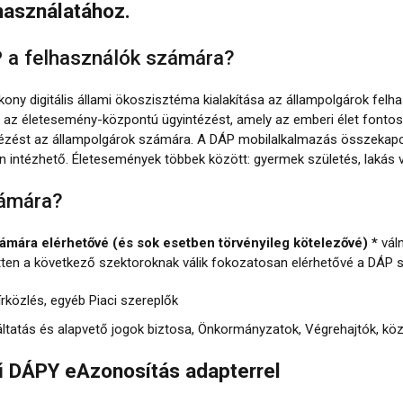
használatához.
 a felhasználók számára?
kony digitális állami ökoszisztéma kialakítása az állampolgárok fel
ni az életesemény-központú ügyintézést, amely az emberi élet fon
ntézést az állampolgárok számára. A DÁP mobilalkalmazás összekapcs
ntézhető. Életesemények többek között: gyermek születés, lakás vá
zámára?
zámára elérhetővé (és sok esetben törvényileg kötelezővé) *
váln
ten a következő szektoroknak válik fokozatosan elérhetővé a DÁP s
közlés, egyéb Piaci szereplők
tatás és alapvető jogok biztosa, Önkormányzatok, Végrehajtók, kö
ű DÁPY eAzonosítás adapterrel