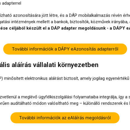
 adapterrel
ható azonosítására jött létre, és a DÁP mobilalkalmazás révén érh
tási intézmények mellett a bankok, biztosítók, közművek irányába, 
se céljából készült el a DÁP adapter megoldásunk - a DÁPY eAz
További információk a DÁPY eAzonosítás adapterről
ális aláírás vállalati környezetben
 minősített elektronikus aláírást biztosít, amely jogilag egyenérték
közvetlenül a meglévő ügyfélkiszolgálási folyamataiba integrálja, íg
örűen auditálható módon valósítható meg – különálló rendszerek és k
További információk az eAláírás megoldásról