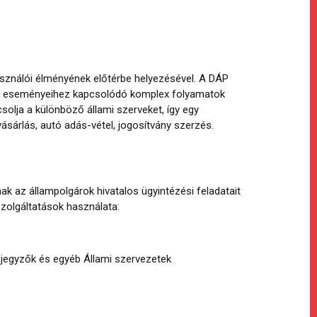
használói élményének előtérbe helyezésével. A DÁP
tos eseményeihez kapcsolódó komplex folyamatok
olja a különböző állami szerveket, így egy
sárlás, autó adás-vétel, jogosítvány szerzés.
ak az állampolgárok hivatalos ügyintézési feladatait
zolgáltatások használata:
zjegyzők és egyéb Állami szervezetek