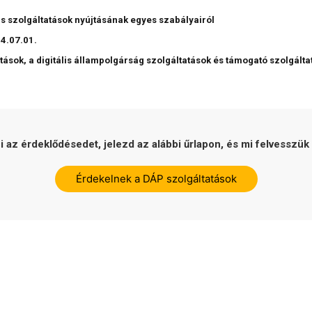
ális szolgáltatások nyújtásának egyes szabályairól
24.07.01.
tatások, a digitális állampolgárság szolgáltatások és támogató szolgál
ni az érdeklődésedet, jelezd az alábbi űrlapon, és mi felvesszük
Érdekelnek a DÁP szolgáltatások