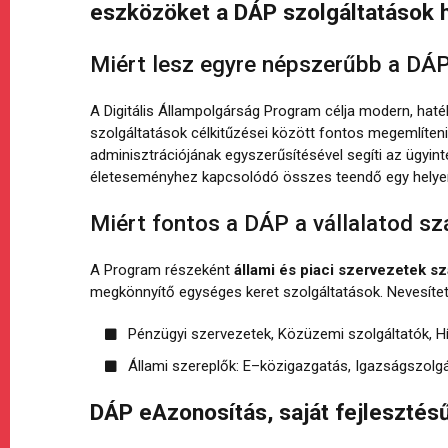
eszközöket a DÁP szolgáltatások 
Miért lesz egyre népszerűbb a DÁP
A Digitális Állampolgárság Program célja modern, haté
szolgáltatások célkitűzései között fontos megemlíte
adminisztrációjának egyszerűsítésével segíti az ügyi
életeseményhez kapcsolódó összes teendő egy helyen i
Miért fontos a DÁP a vállalatod s
A Program részeként
állami és piaci szervezetek s
megkönnyítő egységes keret szolgáltatások. Nevesítet
Pénzügyi szervezetek, Közüzemi szolgáltatók, Hír
Állami szereplők: E–közigazgatás, Igazságszolgál
DÁP eAzonosítás, saját fejlesztés