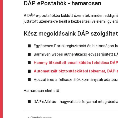
DÁP ePostafiók - hamarosan
A DÁP e-postafiókba küldött üzenetek minden eddiginé
juttatott üzenetekre beáll a kézbesítési vélelem, így e
Kész megoldásaink DÁP szolgáltatá
Egylépéses Portál regisztráció és biztonságos be
Bármilyen webes authentikáció egyszerűsített DÁ
Hammy titkosított email küldés feloldása DÁ
Automatizált biztosításkötési folyamat, DÁP 
Hozzáférés a felhasználók kormányzati adatbázis
Hamarosan elérhető:
DÁP eAláírás - nagyvállalati folyamat integrációva
* Forrásjegyzék: