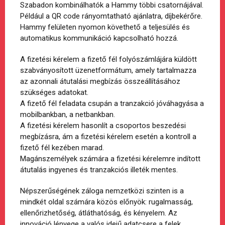
Szabadon kombinálhatók a Hammy többi csatornájával.
Például a QR code rányomtatható ajánlatra, díjbekérőre.
Hammy felületen nyomon követhető a teljesülés és
automatikus kommunikáció kapcsolható hozzá.
A fizetési kérelem a fizető fél folyószámlájára küldött
szabványosított üzenetformátum, amely tartalmazza
az azonnali átutalási megbízás összeállításához
szükséges adatokat.
A fizető fél feladata csupán a tranzakció jóváhagyása a
mobilbankban, a netbankban.
A fizetési kérelem hasonlít a csoportos beszedési
megbízásra, ám a fizetési kérelem esetén a kontroll a
fizető fél kezében marad.
Magánszemélyek számára a fizetési kérelemre indított
átutalás ingyenes és tranzakciós illeték mentes.
Népszerűségének záloga nemzetközi szinten is a
mindkét oldal számára közös előnyök: rugalmasság,
ellenőrizhetőség, átláthatóság, és kényelem. Az
innováció lényege a valós idejű adatcsere a felek