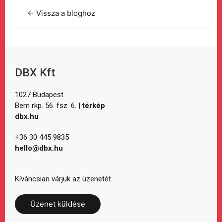
← Vissza a bloghoz
DBX Kft
1027 Budapest
Bem rkp. 56. fsz. 6. |
térkép
dbx.hu
+36 30 445 9835
hello@dbx.hu
Kíváncsian várjuk az üzenetét.
Üzenet küldése