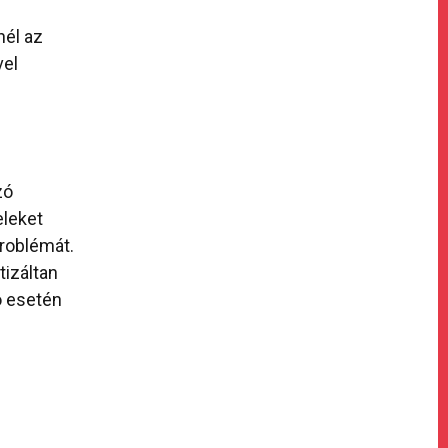
nél az
vel
zó
eleket
problémát.
tizáltan
ó esetén