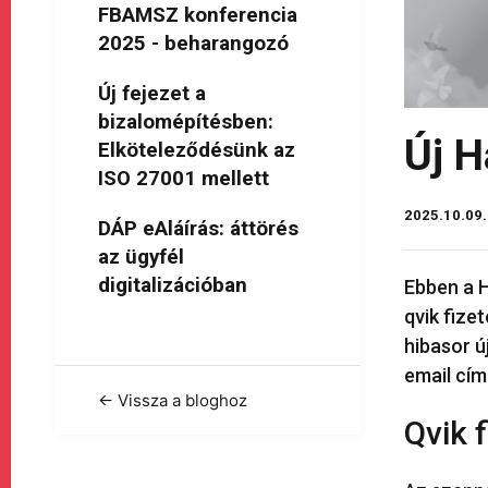
FBAMSZ konferencia
2025 - beharangozó
Új fejezet a
bizalomépítésben:
Új H
Elköteleződésünk az
ISO 27001 mellett
2025.10.09.
DÁP eAláírás: áttörés
az ügyfél
digitalizációban
Ebben a 
qvik fize
hibasor ú
email cím
← Vissza a bloghoz
Qvik 