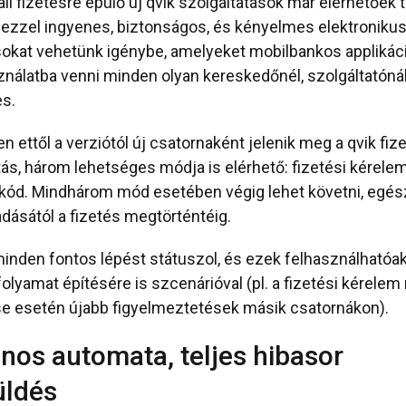
li fizetésre épülő új qvik szolgáltatások már elérhetőek 
, ezzel ingyenes, biztonságos, és kényelmes elektronikus
kat vehetünk igénybe, amelyeket mobilbankos applikác
ználatba venni minden olyan kereskedőnél, szolgáltatónál
s.
ettől a verziótól új csatornaként jelenik meg a qvik fize
tás, három lehetséges módja is elérhető: fizetési kérele
r kód. Mindhárom mód esetében végig lehet követni, egés
adásától a fizetés megtörténtéig.
den fontos lépést státuszol, és ezek felhasználhatóak
olyamat építésére is szcenárióval (pl. a fizetési kérele
se esetén újabb figyelmeztetések másik csatornákon).
ános automata, teljes hibasor
üldés