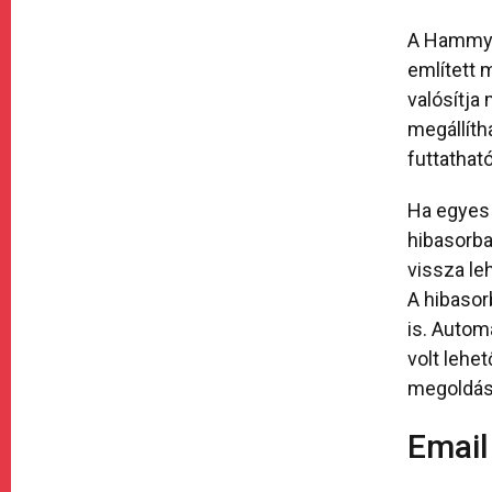
A Hammy e
említett 
valósítja
megállíth
futtathat
Ha egyes 
hibasorba 
vissza leh
A hibasor
is. Auto
volt lehe
megoldást
Email