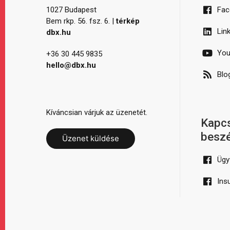
1027 Budapest
Fac
Bem rkp. 56. fsz. 6. |
térkép
Lin
dbx.hu
You
+36 30 445 9835
hello@dbx.hu
Blo
Kíváncsian várjuk az üzenetét.
Kapcs
besz
Üzenet küldése
Ügy
Ins