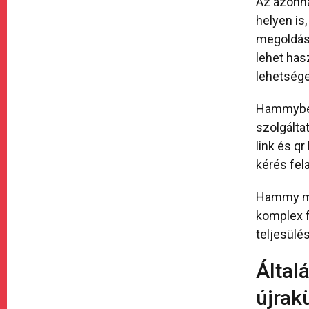
Az azonna
helyen is
megoldáso
lehet has
lehetsége
Hammyben 
szolgálta
link és q
kérés fel
Hammy min
komplex f
teljesülé
Által
újrak