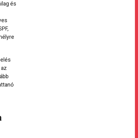
ilag és
yes
SPF,
mélyre
zelés
 az
vább
attanó
a