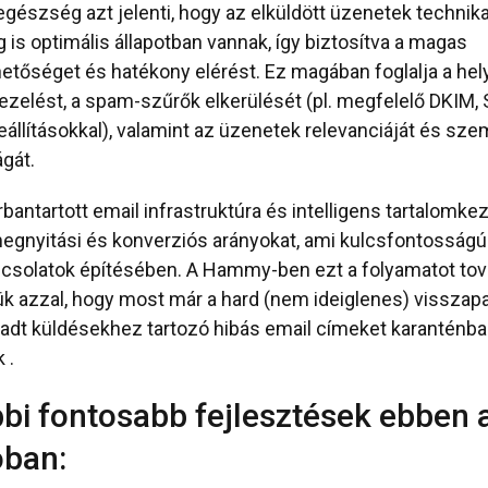
egészség azt jelenti, hogy az elküldött üzenetek technika
g is optimális állapotban vannak, így biztosítva a magas
etőséget és hatékony elérést. Ez magában foglalja a hel
ezelést, a spam-szűrők elkerülését (pl. megfelelő DKIM, 
llításokkal), valamint az üzenetek relevanciáját és sze
gát.
rbantartott email infrastruktúra és intelligens tartalomke
megnyitási és konverziós arányokat, ami kulcsfontosságú
csolatok építésében. A Hammy-ben ezt a folyamatot to
ük azzal, hogy most már a hard (nem ideiglenes) visszap
kadt küldésekhez tartozó hibás email címeket karanténba
 .
bi fontosabb fejlesztések ebben 
óban: