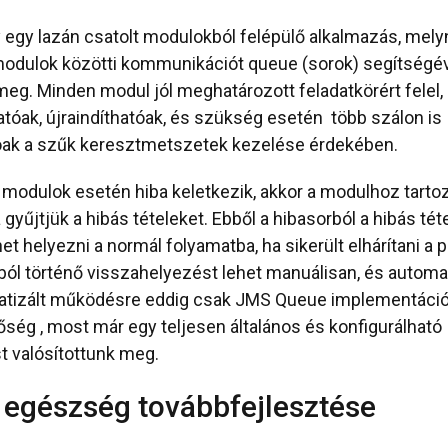
gy lazán csatolt modulokból felépülő alkalmazás, mely
modulok közötti kommunikációt queue (sorok) segítségé
 meg. Minden modul jól meghatározott feladatkörért felel,
atóak, újraindíthatóak, és szükség esetén több szálon is
óak a szűk keresztmetszetek kezelése érdekében.
modulok esetén hiba keletkezik, akkor a modulhoz tarto
gyűjtjük a hibás tételeket. Ebből a hibasorból a hibás tét
et helyezni a normál folyamatba, ha sikerült elhárítani a 
ból történő visszahelyezést lehet manuálisan, és automa
matizált működésre eddig csak JMS Queue implementáci
tőség , most már egy teljesen általános és konfigurálható
 valósítottunk meg.
 egészség továbbfejlesztése