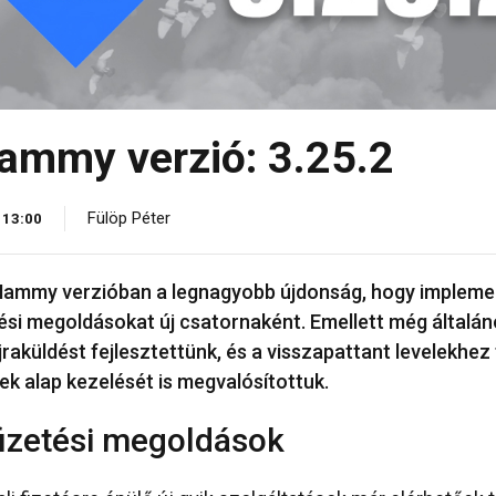
ammy verzió: 3.25.2
Fülöp Péter
 13:00
Hammy verzióban a legnagyobb újdonság, hogy implemen
tési megoldásokat új csatornaként. Emellett még általá
jraküldést fejlesztettünk, és a visszapattant levelekhez
ek alap kezelését is megvalósítottuk.
fizetési megoldások