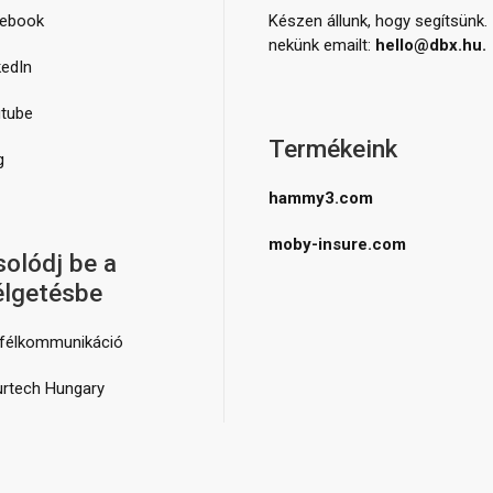
ebook
Készen állunk, hogy segítsünk. 
nekünk emailt:
hello@dbx.hu.
kedIn
tube
Termékeink
g
hammy3.com
moby-insure.com
olódj be a
élgetésbe
félkommunikáció
urtech Hungary