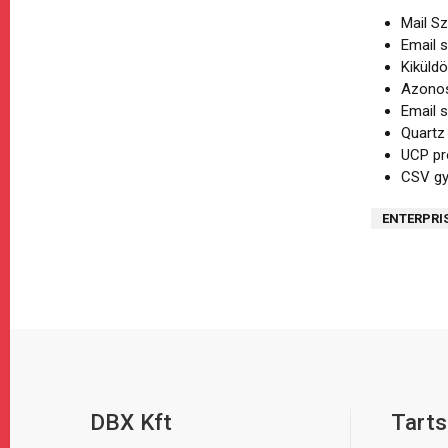
Mail Sz
Email 
Kiküld
Azonos 
Email 
Quartz 
UCP pr
CSV gy
ENTERPRI
DBX Kft
Tarts