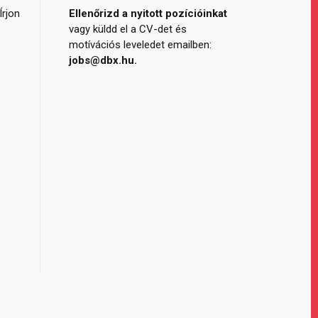
Írjon
Ellenőrizd a nyitott pozícióinkat
vagy küldd el a CV-det és
motívációs leveledet emailben:
jobs@dbx.hu.