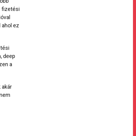
több
 fizetési
ióval
 ahol ez
tési
m, deep
zen a
 akár
m nem