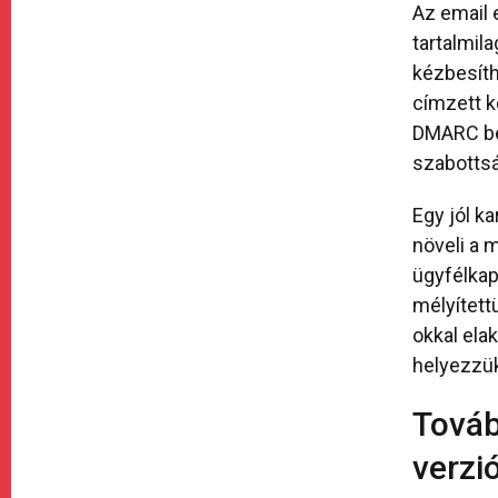
Az email 
tartalmila
kézbesíth
címzett k
DMARC beá
szabottsá
Egy jól ka
növeli a 
ügyfélkap
mélyített
okkal ela
helyezzük
Továb
verzi