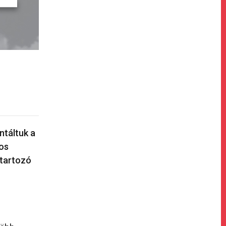
táltuk a
nos
 tartozó