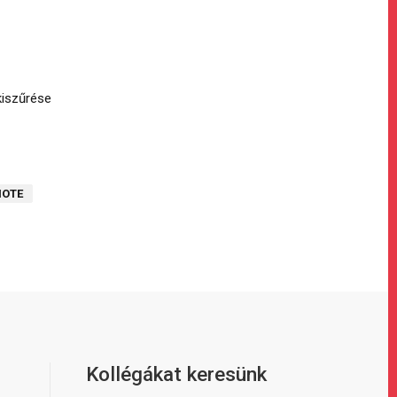
kiszűrése
NOTE
Kollégákat keresünk