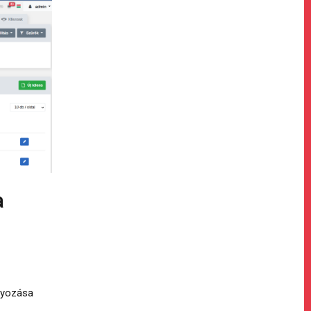
a
lyozása