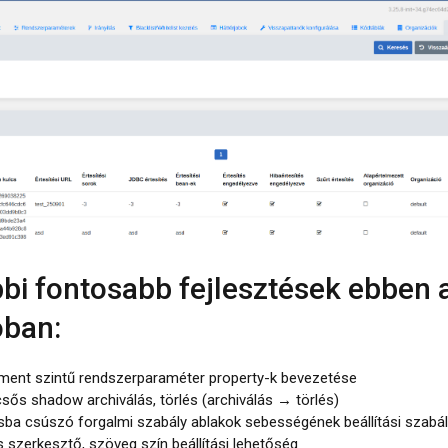
bi fontosabb fejlesztések ebben 
óban:
ment szintű rendszerparaméter property-k bevezetése
sős shadow archiválás, törlés (archiválás → törlés)
ba csúszó forgalmi szabály ablakok sebességének beállítási szabá
s szerkesztő, szöveg szín beállítási lehetőség