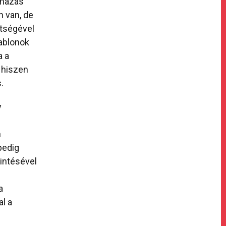
lmazás
 van, de
ítségével
ablonok
a a
 hiszen
.
y
n
pedig
intésével
a
l a