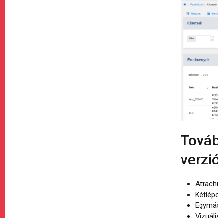
Továb
verzi
Attach
Kétlépc
Egymás
Vizuáli