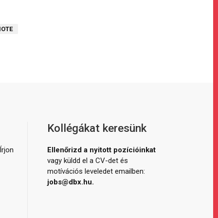
NOTE
Kollégákat keresünk
Írjon
Ellenőrizd a nyitott pozícióinkat
vagy küldd el a CV-det és
motívációs leveledet emailben:
jobs@dbx.hu.