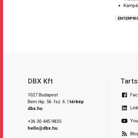
Kampán
ENTERPRI
DBX Kft
Tarts
1027 Budapest
Fac
Bem rkp. 56. fsz. 6. |
térkép
Lin
dbx.hu
You
+36 30 445 9835
hello@dbx.hu
Blo