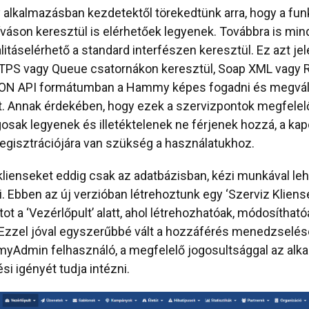
lkalmazásban kezdetektől törekedtünk arra, hogy a fun
íváson keresztül is elérhetőek legyenek. Továbbra is min
litáselérhető a standard interfészen keresztül. Ez azt jel
TPS vagy Queue csatornákon keresztül, Soap XML vagy 
N API formátumban a Hammy képes fogadni és megvála
. Annak érdekében, hogy ezek a szervizpontok megfele
osak legyenek és illetéktelenek ne férjenek hozzá, a ka
regisztrációjára van szükség a használatukhoz.
klienseket eddig csak az adatbázisban, kézi munkával leh
i. Ebben az új verzióban létrehoztunk egy ‘Szerviz Kliens
t a ‘Vezérlőpult’ alatt, ahol létrehozhatóak, módosítható
 Ezzel jóval egyszerűbbé vált a hozzáférés menedzselése
yAdmin felhasználó, a megfelelő jogosultsággal az alk
si igényét tudja intézni.