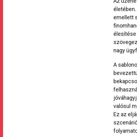
Az üzenet
életében.
emellett 
finomhang
élesítése
szövegez
nagy ügyf
A sablono
bevezettü
bekapcso
felhaszná
jóváhagyj
valósul m
Ez az elj
szcenárió
folyamato