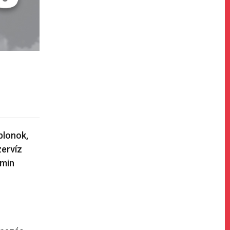
blonok,
zervíz
dmin