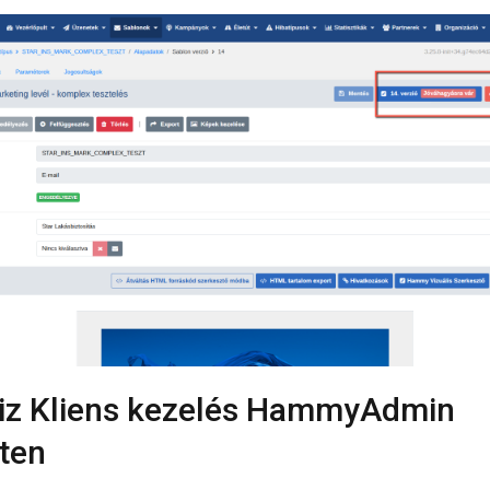
iz Kliens kezelés HammyAdmin
eten