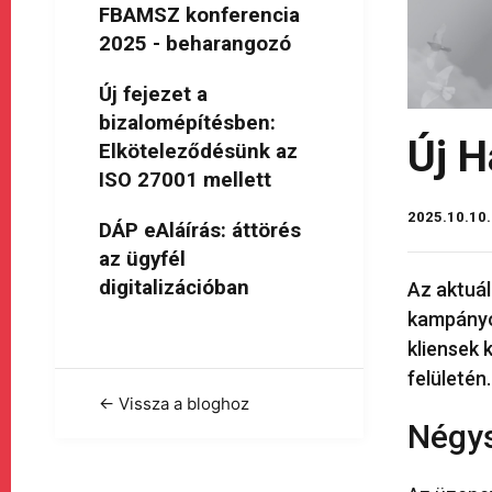
FBAMSZ konferencia
2025 - beharangozó
Új fejezet a
bizalomépítésben:
Új H
Elköteleződésünk az
ISO 27001 mellett
2025.10.10.
DÁP eAláírás: áttörés
az ügyfél
digitalizációban
Az aktuál
kampányok
kliensek 
felületén
← Vissza a bloghoz
Négys