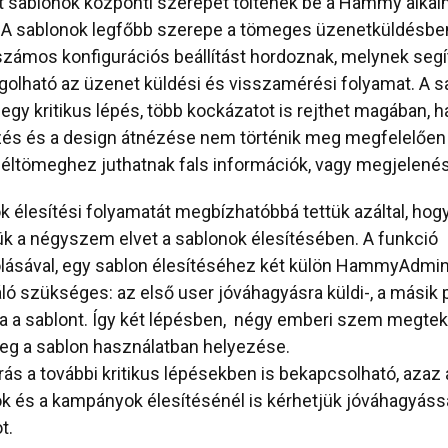
 sablonok központi szerepet töltenek be a Hammy alka
 A sablonok legfőbb szerepe a tömeges üzenetküldésben
számos konfigurációs beállítást hordoznak, melynek seg
olható az üzenet küldési és visszamérési folyamat. A s
 egy kritikus lépés, több kockázatot is rejthet magában, h
és és a design átnézése nem történik meg megfelelően
éltömeghez juthatnak fals információk, vagy megjelenés
k élesítési folyamatát megbízhatóbbá tettük azáltal, hog
k a négyszem elvet a sablonok élesítésében. A funkció
lásával, egy sablon élesítéséhez két külön HammyAdmi
ló szükséges: az első user jóváhagyásra küldi-, a másik 
a a sablont. Így két lépésben, négy emberi szem megtek
eg a sablon használatban helyezése.
árás a további kritikus lépésekben is bekapcsolható, azaz 
k és a kampányok élesítésénél is kérhetjük jóváhagyássa
t.