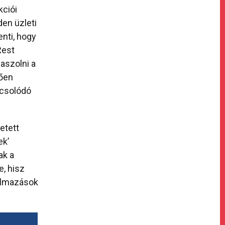
kciói
den üzleti
enti, hogy
Rest
szolni a
lően
pcsolódó
etett
ek’
ak a
, hisz
almazások