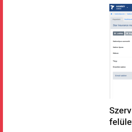
Szerv
felül