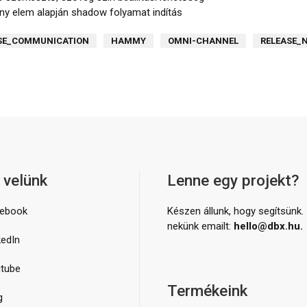
y elem alapján shadow folyamat indítás
SE_COMMUNICATION
HAMMY
OMNI-CHANNEL
RELEASE_
 velünk
Lenne egy projekt?
ebook
Készen állunk, hogy segítsünk. 
nekünk emailt:
hello@dbx.hu.
kedIn
tube
Termékeink
g