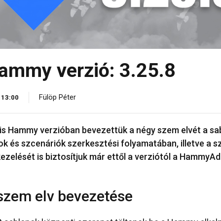
ammy verzió: 3.25.8
Fülöp Péter
 13:00
is Hammy verzióban bevezettük a négy szem elvét a sa
 és szcenáriók szerkesztési folyamatában, illetve a s
kezelését is biztosítjuk már ettől a verziótól a HammyA
.
zem elv bevezetése