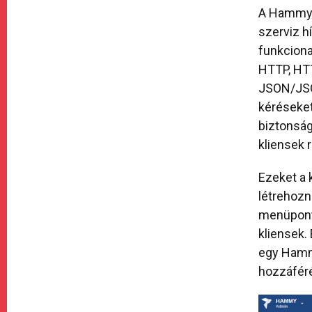
A Hammy a
szerviz h
funkciona
HTTP, HT
JSON/JSO
kéréseket
biztonság
kliensek 
Ezeket a 
létrehozn
menüponto
kliensek.
egy Hamm
hozzáféré