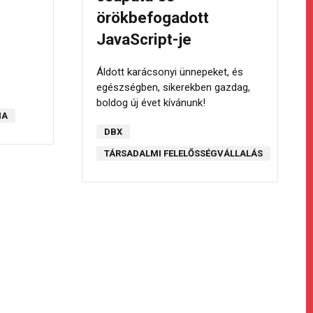
örökbefogadott
JavaScript-je
Áldott karácsonyi ünnepeket, és
egészségben, sikerekben gazdag,
boldog új évet kívánunk!
NA
DBX
TÁRSADALMI FELELŐSSÉGVÁLLALÁS