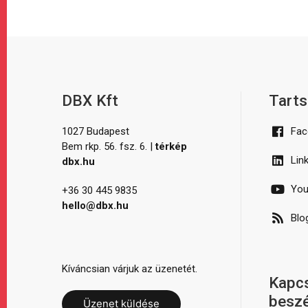
DBX Kft
Tarts
1027 Budapest
Fac
Bem rkp. 56. fsz. 6. |
térkép
Lin
dbx.hu
You
+36 30 445 9835
hello@dbx.hu
Blo
Kíváncsian várjuk az üzenetét.
Kapcs
besz
Üzenet küldése