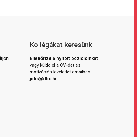
Kollégákat keresünk
Írjon
Ellenőrizd a nyitott pozícióinkat
vagy küldd el a CV-det és
motívációs leveledet emailben:
jobs@dbx.hu.