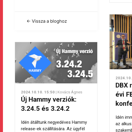
← Vissza a bloghoz
2024.10.
DBX r
2024.10.10. 15:50
| Kovács Ágnes
évi 
Új Hammy verziók:
konfe
3.24.5 és 3.24.2
Idén im
Idén átálltunk negyedéves Hammy
az alkus
release-ek szállítására. Az ügyfél
szakemb