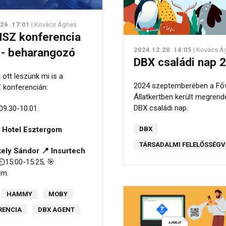
26. 17:01
| Kovács Ágnes
SZ konferencia
 - beharangozó
2024.12.20. 14:05
| Kovács Á
DBX családi nap 
 ott leszünk mi is a
2024 szeptemberében a Fő
konferencián:
Állatkertben került megrend
DBX családi nap.
09.30-10.01.
 Hotel Esztergom
DBX
TÁRSADALMI FELELŐSSÉG
ely Sándor 📍 Insurtech
️15:00-15:25, 🎯
em.
HAMMY
MOBY
RENCIA
DBX AGENT