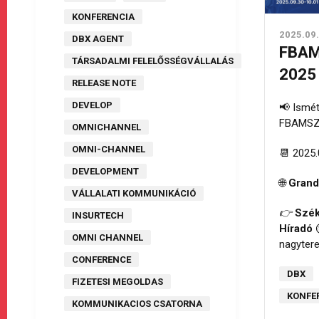
KONFERENCIA
2025.09.
DBX AGENT
FBAM
TÁRSADALMI FELELŐSSÉGVÁLLALÁS
2025
RELEASE NOTE
DEVELOP
📢 Ismét
FBAMSZ 
OMNICHANNEL
OMNI-CHANNEL
📆 2025.
DEVELOPMENT
🌐
Grand
VÁLLALATI KOMMUNIKÁCIÓ
👉️
Szék
INSURTECH
Híradó
⏲
OMNI CHANNEL
nagyter
CONFERENCE
DBX
FIZETESI MEGOLDAS
KONFE
KOMMUNIKACIOS CSATORNA