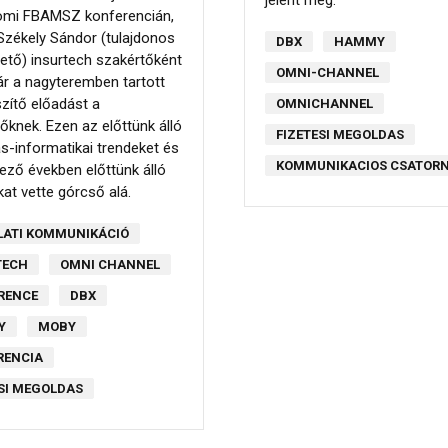
jelent meg.
omi FBAMSZ konferencián,
Székely Sándor (tulajdonos
DBX
HAMMY
ető) insurtech szakértőként
OMNI-CHANNEL
r a nagyteremben tartott
zítő előadást a
OMNICHANNEL
őknek. Ezen az előttünk álló
FIZETESI MEGOLDAS
ás-informatikai trendeket és
KOMMUNIKACIOS CSATOR
ező években előttünk álló
kat vette górcső alá.
LATI KOMMUNIKÁCIÓ
TECH
OMNI CHANNEL
RENCE
DBX
Y
MOBY
RENCIA
ESI MEGOLDAS