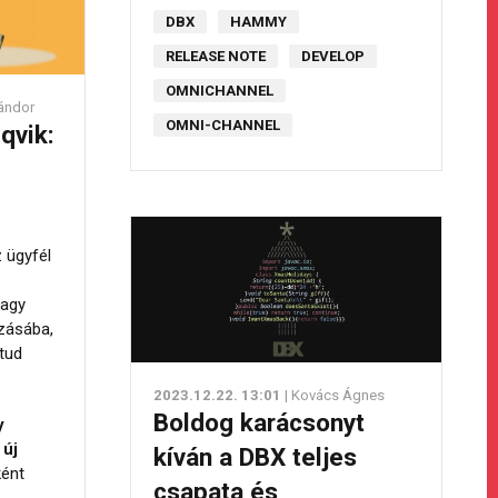
DBX
HAMMY
RELEASE NOTE
DEVELOP
OMNICHANNEL
Sándor
OMNI-CHANNEL
qvik:
 ügyfél
vagy
azásába,
 tud
2023.12.22. 13:01
| Kovács Ágnes
Boldog karácsonyt
y
 új
kíván a DBX teljes
ként
csapata és