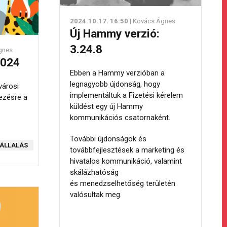
2024.10.17. 16:50
| Kovács Ágnes
Új Hammy verzió:
3.24.8
gnes
2024
Ebben a Hammy verzióban a
legnagyobb újdonság, hogy
városi
implementáltuk a Fizetési kérelem
ezésre a
küldést egy új Hammy
kommunikációs csatornaként.
További újdonságok és
VÁLLALÁS
továbbfejlesztések a marketing és
hivatalos kommunikáció, valamint
skálázhatóság
és menedzselhetőség területén
valósultak meg.