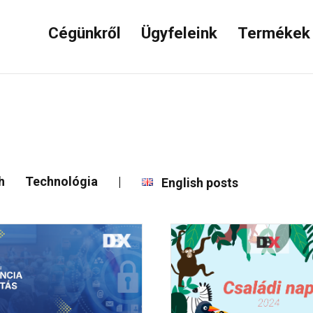
Cégünkről
Ügyfeleink
Terméke
h
Technológia
|
English posts