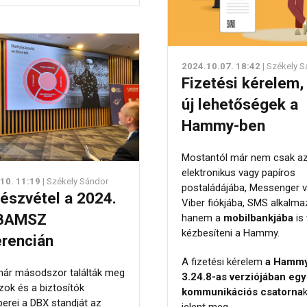
2024.10.07. 18:42
| Székely 
Fizetési kérelem, 
új lehetőségek a
Hammy-ben
Mostantól már nem csak az
elektronikus vagy papíros
10. 11:19
| Székely Sándor
postaládájába, Messenger 
észvétel a 2024.
Viber fiókjába, SMS alkalm
FBAMSZ
hanem a
mobilbankjába
is
kézbesíteni a Hammy.
rencián
A fizetési kérelem
a Hamm
már másodszor találták meg
3.24.8-as verziójában egy
zok és a biztosítók
kommunikációs csatorna
erei a DBX standját az