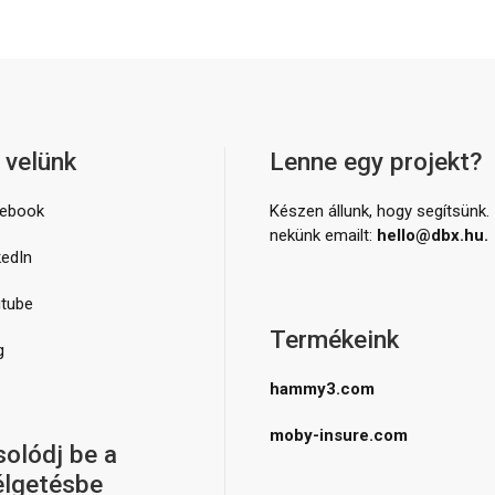
 velünk
Lenne egy projekt?
ebook
Készen állunk, hogy segítsünk. 
nekünk emailt:
hello@dbx.hu.
kedIn
tube
Termékeink
g
hammy3.com
moby-insure.com
olódj be a
élgetésbe