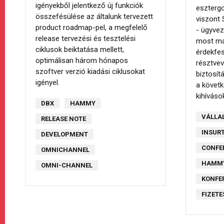
igényekből jelentkező új funkciók
eszterg
összefésülése az általunk tervezett
viszont 
product roadmap-pel, a megfelelő
- ügyvez
release tervezési és tesztelési
most má
ciklusok beiktatása mellett,
érdekfes
optimálisan három hónapos
résztvev
szoftver verzió kiadási ciklusokat
biztosít
igényel.
a követk
kihíváso
DBX
HAMMY
VÁLLA
RELEASE NOTE
INSUR
DEVELOPMENT
CONFE
OMNICHANNEL
HAMM
OMNI-CHANNEL
KONFE
FIZET