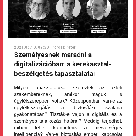
2021.06.10. 09:30
| Porosz Péter
Személyesnek maradni a
digitalizációban: a kerekasztal-
beszélgetés tapasztalatai
Milyen tapasztalatokat szereztek az üzleti
szakembereknek, amikor maguk is
ügyfélszerepben voltak? Középpontban van-e az
ügyfélkiszolgálás a biztosítási szakma
gyakorlatában? Tiszták-e vajon a digitális és a
személyes találkozás határai? Meddig terjedhet,
miben lehet kompetens a mesterséges
intelligencia? Van-e biztosítás emberi kapcsolat