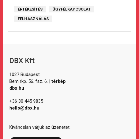
ÉRTÉKESÍTÉS
ÜGYFÉLKAPCSOLAT
FELHASZNÁLÁS
DBX Kft
1027 Budapest
Bem rkp. 56. fsz. 6. |
térkép
dbx.hu
+36 30 445 9835
hello@dbx.hu
Kíváncsian várjuk az üzenetét.