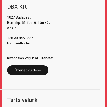
DBX Kft
1027 Budapest
Bem rkp. 56. fsz. 6. |
térkép
dbx.hu
+36 30 445 9835
hello@dbx.hu
Kíváncsian várjuk az üzenetét.
Üzenet küldése
Tarts velünk