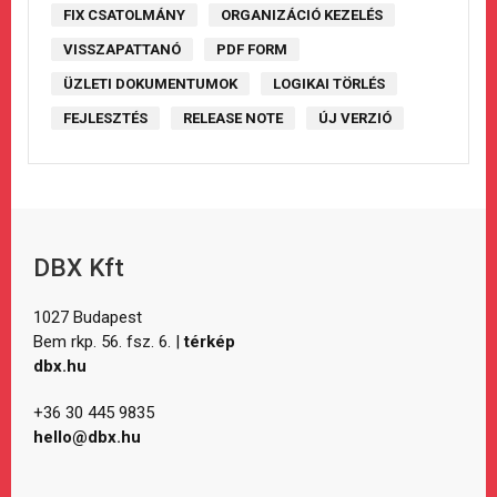
FIX CSATOLMÁNY
ORGANIZÁCIÓ KEZELÉS
VISSZAPATTANÓ
PDF FORM
ÜZLETI DOKUMENTUMOK
LOGIKAI TÖRLÉS
FEJLESZTÉS
RELEASE NOTE
ÚJ VERZIÓ
DBX Kft
1027 Budapest
Bem rkp. 56. fsz. 6. |
térkép
dbx.hu
+36 30 445 9835
hello@dbx.hu