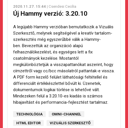
2020.11.27. 15:44
| Csendesi Cecília
Új Hammy verzió: 3.20.10
A legújabb Hammy verzióban bemutatkozik a Vizuális
Szerkesztő, melynek segítségével a kreatív tartalom-
szerkesztés még egyszerűbbé válik a Hammy-
ben. Bevezettük az organizáció alapú
felhasználókezelést, és egységes lett a fix
csatolmányok kezelése. Mostantól
megkülönböztetjük a visszapattanókat aszerint, hogy
címzettről vagy cc/bcc másolatról pattantak-e vissza.
A PDF form kezelő felület láthatósági feltétellel és
differenciált értékkészlettel bővült ki. Üzenetek,
dokumentumok logikai törlése is lehetővé vált.
Mindezeken felül a 3.20.10-es kiadás is számos
hibajavítást és performancia-fejlesztést tartalmaz.
TECHNOLÓGIA
OMNI-CHANNEL
HTML EDITOR
VIZUÁLIS SZERKESZTŐ