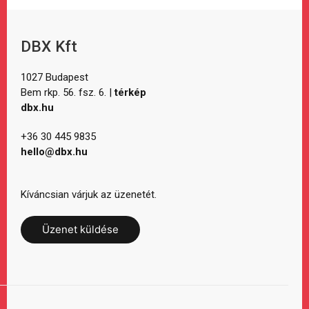
DBX Kft
1027 Budapest
Bem rkp. 56. fsz. 6. |
térkép
dbx.hu
+36 30 445 9835
hello@dbx.hu
Kíváncsian várjuk az üzenetét.
Üzenet küldése