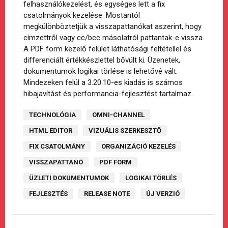
felhasználókezelést, és egységes lett a fix
csatolmányok kezelése. Mostantól
megkülönböztetjük a visszapattanókat aszerint, hogy
címzettről vagy cc/bcc másolatról pattantak-e vissza.
A PDF form kezelő felület láthatósági feltétellel és
differenciált értékkészlettel bővült ki. Üzenetek,
dokumentumok logikai törlése is lehetővé vált.
Mindezeken felül a 3.20.10-es kiadás is számos
hibajavítást és performancia-fejlesztést tartalmaz.
TECHNOLÓGIA
OMNI-CHANNEL
HTML EDITOR
VIZUÁLIS SZERKESZTŐ
FIX CSATOLMÁNY
ORGANIZÁCIÓ KEZELÉS
VISSZAPATTANÓ
PDF FORM
ÜZLETI DOKUMENTUMOK
LOGIKAI TÖRLÉS
FEJLESZTÉS
RELEASE NOTE
ÚJ VERZIÓ