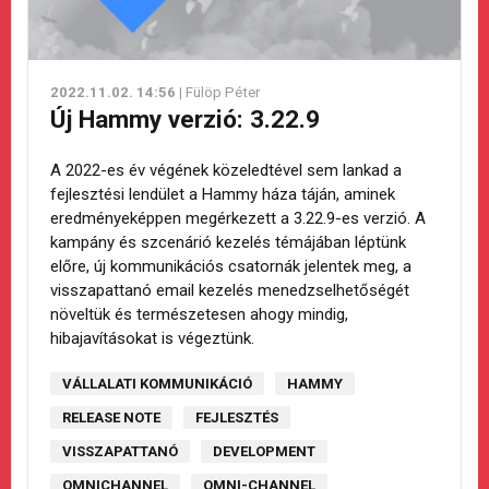
2022.11.02. 14:56
| Fülöp Péter
Új Hammy verzió: 3.22.9
A 2022-es év végének közeledtével sem lankad a
fejlesztési lendület a Hammy háza táján, aminek
eredményeképpen megérkezett a 3.22.9-es verzió. A
kampány és szcenárió kezelés témájában léptünk
előre, új kommunikációs csatornák jelentek meg, a
visszapattanó email kezelés menedzselhetőségét
növeltük és természetesen ahogy mindig,
hibajavításokat is végeztünk.
VÁLLALATI KOMMUNIKÁCIÓ
HAMMY
RELEASE NOTE
FEJLESZTÉS
VISSZAPATTANÓ
DEVELOPMENT
OMNICHANNEL
OMNI-CHANNEL