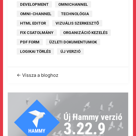
DEVELOPMENT
OMNICHANNEL
OMNI-CHANNEL
TECHNOLÓGIA
HTML EDITOR
VIZUÁLIS SZERKESZTŐ
FIX CSATOLMÁNY
ORGANIZÁCIÓ KEZELÉS
PDF FORM
ÜZLETI DOKUMENTUMOK
LOGIKAI TÖRLÉS
ÚJ VERZIÓ
← Vissza a bloghoz