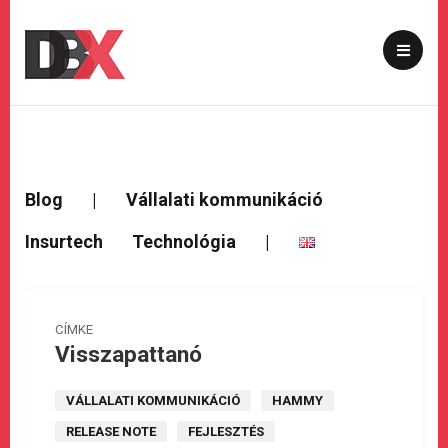
Blog
|
Vállalati kommunikáció
Insurtech
Technológia
|
CÍMKE
Visszapattanó
VÁLLALATI KOMMUNIKÁCIÓ
HAMMY
RELEASE NOTE
FEJLESZTÉS