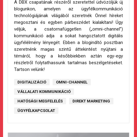
A DBX csapatának részéről szeretettel üdvözöljük új
blogunkon, amelyen az ügyfélkommunikáció
technológiájának világából szeretnék Önnel híreket
megosztani és egyben párbeszédet kialakítani! Úgy
véljük, a csatornafüggetlen („omni-channel”)
kommunikáció adja a sokat hangoztatott digitális
ügyfélélmény lényegét. Ebben a blogindító posztban
szeretnénk magas szintű áttekintést nyújtani a
témáról, hogy a későbbiekben aztán egy-egy
részletről folytathassunk tartalmas beszélgetéseket.
Tartson velünk!
DIGITALIZÁCIÓ
OMNI-CHANNEL
VÁLLALATI KOMMUNIKÁCIÓ
HATÓSÁGI MEGFELELÉS
DIREKT MARKETING
ÜGYFÉLKAPCSOLAT