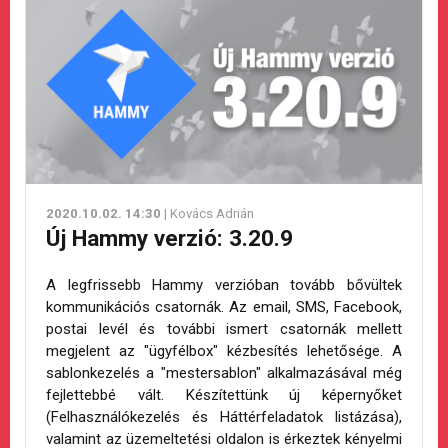
2020.10.02. 14:30
| Kovács Adrián
Új Hammy verzió: 3.20.9
A legfrissebb Hammy verzióban tovább bővültek
kommunikációs csatornák. Az email, SMS, Facebook,
postai levél és további ismert csatornák mellett
megjelent az "ügyfélbox" kézbesítés lehetősége. A
sablonkezelés a "mestersablon" alkalmazásával még
fejlettebbé vált. Készítettünk új képernyőket
(Felhasználókezelés és Háttérfeladatok listázása),
valamint az üzemeltetési oldalon is érkeztek kényelmi