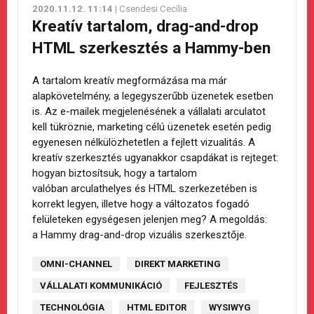
2020.11.12. 11:14
| Csendesi Cecília
Kreatív tartalom, drag-and-drop
HTML szerkesztés a Hammy-ben
A tartalom kreatív megformázása ma már
alapkövetelmény, a legegyszerűbb üzenetek esetben
is. Az e-mailek megjelenésének a vállalati arculatot
kell tükröznie, marketing célú üzenetek esetén pedig
egyenesen nélkülözhetetlen a fejlett vizualitás. A
kreatív szerkesztés ugyanakkor csapdákat is rejteget:
hogyan biztosítsuk, hogy a tartalom
valóban arculathelyes és HTML szerkezetében is
korrekt legyen, illetve hogy a változatos fogadó
felületeken egységesen jelenjen meg? A megoldás:
a Hammy drag-and-drop vizuális szerkesztője.
OMNI-CHANNEL
DIREKT MARKETING
VÁLLALATI KOMMUNIKÁCIÓ
FEJLESZTÉS
TECHNOLÓGIA
HTML EDITOR
WYSIWYG