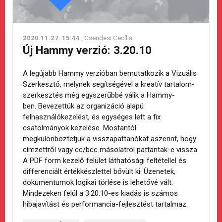
2020.11.27. 15:44
| Csendesi Cecília
Új Hammy verzió: 3.20.10
A legújabb Hammy verzióban bemutatkozik a Vizuális
Szerkesztő, melynek segítségével a kreatív tartalom-
szerkesztés még egyszerűbbé válik a Hammy-
ben. Bevezettük az organizáció alapú
felhasználókezelést, és egységes lett a fix
csatolmányok kezelése. Mostantól
megkülönböztetjük a visszapattanókat aszerint, hogy
címzettről vagy cc/bcc másolatról pattantak-e vissza.
A PDF form kezelő felület láthatósági feltétellel és
differenciált értékkészlettel bővült ki. Üzenetek,
dokumentumok logikai törlése is lehetővé vált.
Mindezeken felül a 3.20.10-es kiadás is számos
hibajavítást és performancia-fejlesztést tartalmaz.