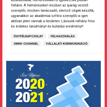
kutatásokkal, felmérésekkel is igyekeznek jobban
feltárni. A felméréseket részben az iparág vezető
szereplői, részben tanácsadó, elemző cégek készítik,
ugyanakkor az akadémiai szféra szereplői is igen
aktívan jelen vannak a területen. Lássunk néhány friss
és érdekes tanulmányt és kutatási eredményt!
ÜGYFÉLKAPCSOLAT
FELHASZNÁLÁS
OMNI-CHANNEL
VÁLLALATI KOMMUNIKÁCIÓ