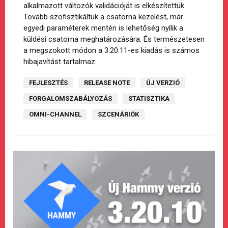
alkalmazott változók validációját is elkészítettük.
Tovább szofisztikáltuk a csatorna kezelést, már
egyedi paraméterek mentén is lehetőség nyílik a
küldési csatorna meghatározására. És természetesen
a megszokott módon a 3.20.11-es kiadás is számos
hibajavítást tartalmaz.
FEJLESZTÉS
RELEASE NOTE
ÚJ VERZIÓ
FORGALOMSZABÁLYOZÁS
STATISZTIKA
OMNI-CHANNEL
SZCENÁRIÓK