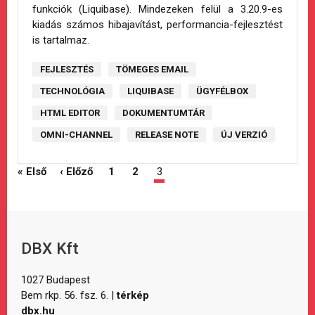
funkciók (Liquibase). Mindezeken felül a 3.20.9-es
kiadás számos hibajavítást, performancia-fejlesztést
is tartalmaz.
FEJLESZTÉS
TÖMEGES EMAIL
TECHNOLÓGIA
LIQUIBASE
ÜGYFÉLBOX
HTML EDITOR
DOKUMENTUMTÁR
OMNI-CHANNEL
RELEASE NOTE
ÚJ VERZIÓ
« Első
‹ Előző
1
2
3
DBX Kft
1027 Budapest
Bem rkp. 56. fsz. 6. |
térkép
dbx.hu