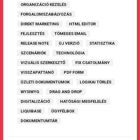
ORGANIZÁCIÓ KEZELÉS
FORGALOMSZABÁLYOZÁS
DIREKT MARKETING
HTML EDITOR
FEJLESZTÉS
TÖMEGES EMAIL
RELEASE NOTE
ÚJ VERZIÓ
STATISZTIKA
SZCENÁRIÓK
TECHNOLÓGIA
VIZUÁLIS SZERKESZTŐ
FIX CSATOLMÁNY
VISSZAPATTANÓ
PDF FORM
ÜZLETI DOKUMENTUMOK
LOGIKAI TÖRLÉS
WYSIWYG
DRAG AND DROP
DIGITALIZÁCIÓ
HATÓSÁGI MEGFELELÉS
LIQUIBASE
ÜGYFÉLBOX
DOKUMENTUMTÁR